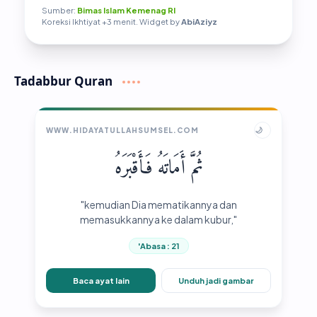
Sumber:
Bimas Islam Kemenag RI
Koreksi Ikhtiyat +3 menit. Widget by
AbiAziyz
Tadabbur Quran
🌙
WWW.HIDAYATULLAHSUMSEL.COM
ثُمَّ أَمَاتَهُ فَأَقْبَرَهُ
"kemudian Dia mematikannya dan
memasukkannya ke dalam kubur,"
'Abasa : 21
Baca ayat lain
Unduh jadi gambar