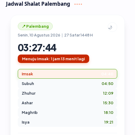
Jadwal Shalat Palembang
📍 Palembang
🌙
Senin, 10 Agustus 2026
|
27 Safar 1448 H
03:27:45
Menuju Imsak: 1 jam 13 menit lagi
Imsak
04:40
Subuh
04:50
Zhuhur
12:09
Ashar
15:30
Maghrib
18:10
Isya
19:21