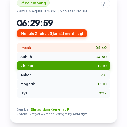
📍 Palembang
🌙
Kamis, 6 Agustus 2026
|
23 Safar 1448 H
06:30:00
Menuju Zhuhur: 5 jam 40 menit lagi
Imsak
04:40
Subuh
04:50
Zhuhur
12:10
Ashar
15:31
Maghrib
18:10
Isya
19:22
Sumber:
Bimas Islam Kemenag RI
Koreksi Ikhtiyat +3 menit. Widget by
AbiAziyz