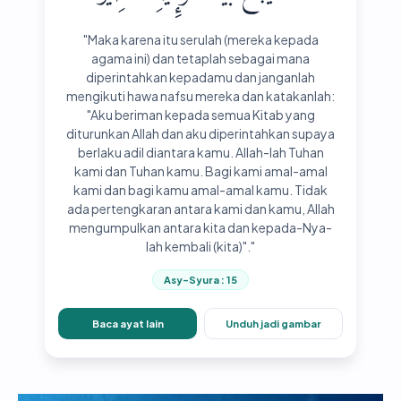
"Maka karena itu serulah (mereka kepada
agama ini) dan tetaplah sebagai mana
diperintahkan kepadamu dan janganlah
mengikuti hawa nafsu mereka dan katakanlah:
"Aku beriman kepada semua Kitab yang
diturunkan Allah dan aku diperintahkan supaya
berlaku adil diantara kamu. Allah-lah Tuhan
kami dan Tuhan kamu. Bagi kami amal-amal
kami dan bagi kamu amal-amal kamu. Tidak
ada pertengkaran antara kami dan kamu, Allah
mengumpulkan antara kita dan kepada-Nya-
lah kembali (kita)"."
Asy-Syura : 15
Baca ayat lain
Unduh jadi gambar