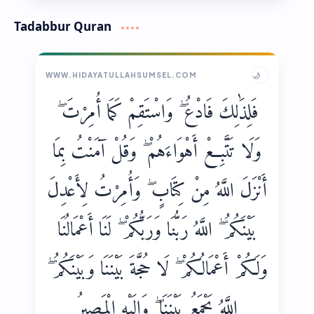
Tadabbur Quran
🌙
WWW.HIDAYATULLAHSUMSEL.COM
فَلِذَٰلِكَ فَادْعُ ۖ وَاسْتَقِمْ كَمَا أُمِرْتَ ۖ
وَلَا تَتَّبِعْ أَهْوَاءَهُمْ ۖ وَقُلْ آمَنْتُ بِمَا
أَنْزَلَ اللَّهُ مِنْ كِتَابٍ ۖ وَأُمِرْتُ لِأَعْدِلَ
بَيْنَكُمُ ۖ اللَّهُ رَبُّنَا وَرَبُّكُمْ ۖ لَنَا أَعْمَالُنَا
وَلَكُمْ أَعْمَالُكُمْ ۖ لَا حُجَّةَ بَيْنَنَا وَبَيْنَكُمُ ۖ
اللَّهُ يَجْمَعُ بَيْنَنَا ۖ وَإِلَيْهِ الْمَصِيرُ