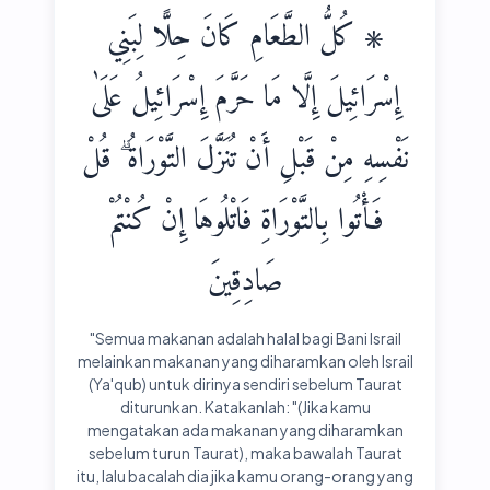
۞ كُلُّ الطَّعَامِ كَانَ حِلًّا لِبَنِي
إِسْرَائِيلَ إِلَّا مَا حَرَّمَ إِسْرَائِيلُ عَلَىٰ
نَفْسِهِ مِنْ قَبْلِ أَنْ تُنَزَّلَ التَّوْرَاةُ ۗ قُلْ
فَأْتُوا بِالتَّوْرَاةِ فَاتْلُوهَا إِنْ كُنْتُمْ
صَادِقِينَ
"Semua makanan adalah halal bagi Bani Israil
melainkan makanan yang diharamkan oleh Israil
(Ya'qub) untuk dirinya sendiri sebelum Taurat
diturunkan. Katakanlah: "(Jika kamu
mengatakan ada makanan yang diharamkan
sebelum turun Taurat), maka bawalah Taurat
itu, lalu bacalah dia jika kamu orang-orang yang