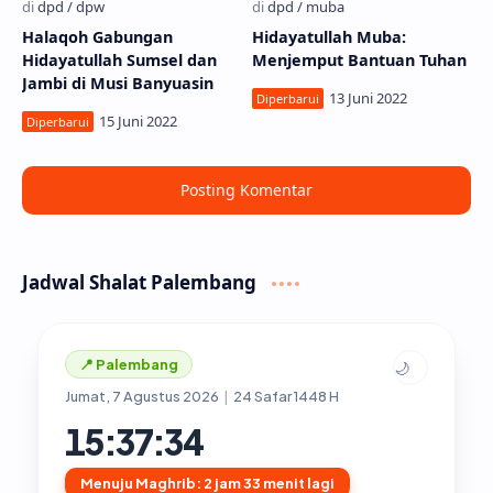
Halaqoh Gabungan
Hidayatullah Muba:
Hidayatullah Sumsel dan
Menjemput Bantuan Tuhan
Jambi di Musi Banyuasin
Posting Komentar
Jadwal Shalat Palembang
📍 Palembang
🌙
Jumat, 7 Agustus 2026
|
24 Safar 1448 H
15:37:35
Menuju Maghrib: 2 jam 33 menit lagi