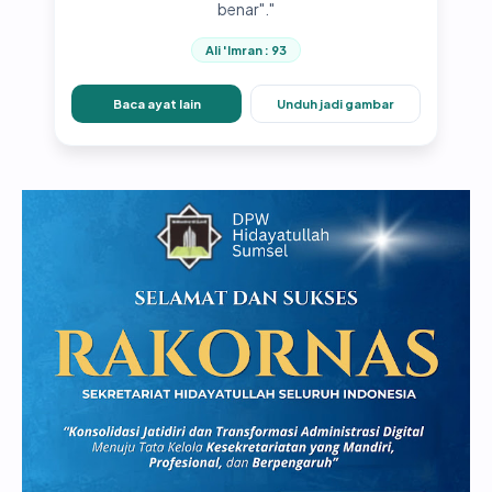
benar"."
Ali 'Imran : 93
Baca ayat lain
Unduh jadi gambar