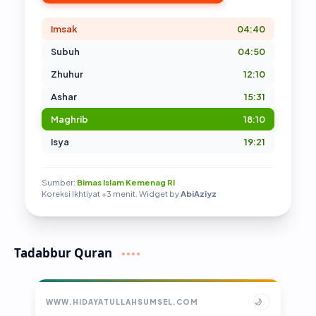
Imsak
04:40
Subuh
04:50
Zhuhur
12:10
Ashar
15:31
Maghrib
18:10
Isya
19:21
Sumber:
Bimas Islam Kemenag RI
Koreksi Ikhtiyat +3 menit. Widget by
AbiAziyz
Tadabbur Quran
🌙
WWW.HIDAYATULLAHSUMSEL.COM