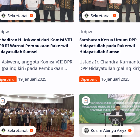
ehadiran H. Askweni dari Komisi VIII
Sambutan Ketua Umum DPP
PR RI Warnai Pembukaan Rakerwil
Hidayatullah pada Rakerwil
idayatullah Sumsel
Hidayatullah Sumsel
. Askweni, anggota Komisi VIII DPR
Ustadz Ir. Chandra Kurnianto
I (paling kiri) pada Pembukaan
DPP Hidayatullah (paling kiri
akerwil Hidayatullah Sumsel
Pembukaan Rakerwil Hidayat
ersama Ketua DPW
Sumsel SAMBUTAN KETUA 
idayatullahSumsel, ust. Lukman
DPP HIDAYATULLAH …
a…