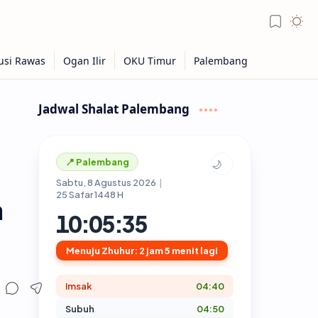
Jadwal Shalat Palembang
📍 Palembang
🌙
Sabtu, 8 Agustus 2026
|
25 Safar 1448 H
a
10:05:36
Menuju Zhuhur: 2 jam 5 menit lagi
Imsak
04:40
Subuh
04:50