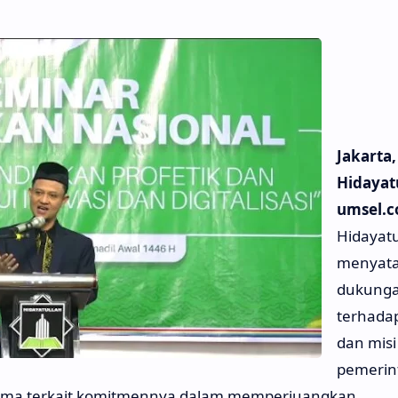
Jakarta,
Hidayat
umsel.
Hidayatu
menyat
dukung
terhadap
dan misi
pemerin
tama terkait komitmennya dalam memperjuangkan