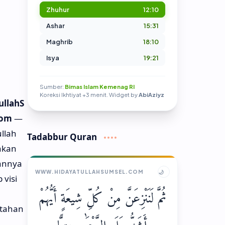
Zhuhur
12:10
Ashar
15:31
Maghrib
18:10
Isya
19:21
Sumber:
Bimas Islam Kemenag RI
Koreksi Ikhtiyat +3 menit. Widget by
AbiAziyz
ullahS
com
—
llah
Tadabbur Quran
akan
annya
🌙
WWW.HIDAYATULLAHSUMSEL.COM
 visi
ثُمَّ لَنَنْزِعَنَّ مِنْ كُلِّ شِيعَةٍ أَيُّهُمْ
tahan