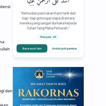
أَشَدُّ عَلَى الرَّحْمَٰنِ عِتِيًّا
tensi
"Kemudian pasti akan Kami tarik dari
tiap-tiap golongan siapa di antara
mereka yang sangat durhaka kepada
Tuhan Yang Maha Pemurah."
Maryam : 69
ena
tullah
Baca ayat lain
Unduh jadi gambar
ogi dan
 akan