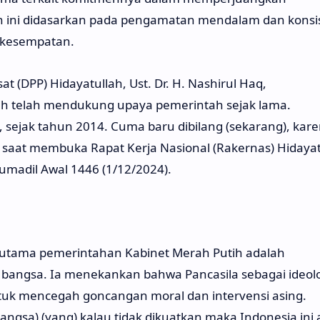
 ini didasarkan pada pengamatan mendalam dan konsis
 kesempatan.
(DPP) Hidayatullah, Ust. Dr. H. Nashirul Haq,
h telah mendukung upaya pemerintah sejak lama.
, sejak tahun 2014. Cuma baru dibilang (sekarang), kar
nya saat membuka Rapat Kerja Nasional (Rakernas) Hidaya
Jumadil Awal 1446 (1/12/2024).
i utama pemerintahan Kabinet Merah Putih adalah
i bangsa. Ia menekankan bahwa Pancasila sebagai ideol
untuk mencegah goncangan moral dan intervensi asing.
i (bangsa) (yang) kalau tidak dikuatkan maka Indonesia ini