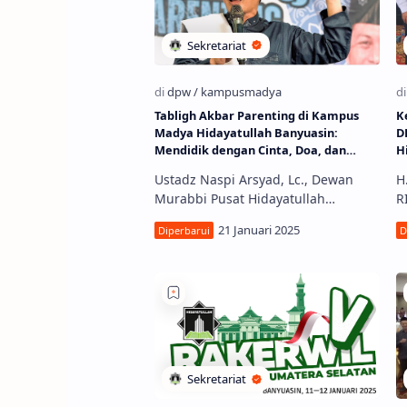
Tabligh Akbar Parenting di Kampus
K
Madya Hidayatullah Banyuasin:
D
Mendidik dengan Cinta, Doa, dan
H
Keteladanan
Ustadz Naspi Arsyad, Lc., Dewan
H
Murabbi Pusat Hidayatullah
R
Banyuasin, HidayatullahSumsel.com
R
- Tabligh Akbar Parenting yang
b
diselenggarakan di Kampu…
H
H