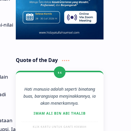
-nilai
Quote of the Day
“
lain
Hati manusia adalah seperti binatang
adi
buas, barangsiapa menjinakkannya, ia
akan menerkamnya.
IMAM ALI BIN ABI THALIB
ataan
KLIK KARTU UNTUK GANTI HIKMAH
psi. Ia