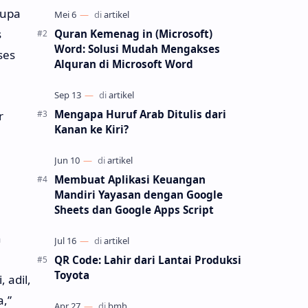
rupa
populer untuk membuat kuesioner, soa…
s
Quran Kemenag in (Microsoft)
Word: Solusi Mudah Mengakses
ses
Alquran di Microsoft Word
Mengapa Huruf Arab Ditulis dari
r
Kanan ke Kiri?
Membuat Aplikasi Keuangan
Mandiri Yayasan dengan Google
Sheets dan Google Apps Script
n
QR Code: Lahir dari Lantai Produksi
Toyota
 adil,
,”