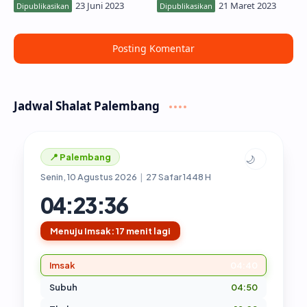
Berprestasi
Posting Komentar
Jadwal Shalat Palembang
📍 Palembang
🌙
Senin, 10 Agustus 2026
|
27 Safar 1448 H
04:23:37
Menuju Imsak: 17 menit lagi
Imsak
04:40
Subuh
04:50