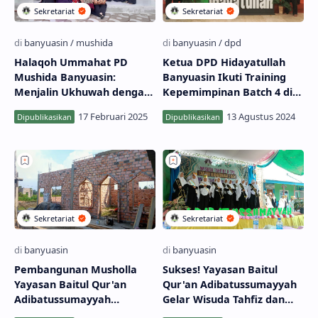
Halaqoh Ummahat PD
Ketua DPD Hidayatullah
Mushida Banyuasin:
Banyuasin Ikuti Training
Menjalin Ukhuwah dengan
Kepemimpinan Batch 4 di
Tukar Kado Menjelang
Jakarta
Ramadhan
Pembangunan Musholla
Sukses! Yayasan Baitul
Yayasan Baitul Qur'an
Qur'an Adibatussumayyah
Adibatussumayyah
Gelar Wisuda Tahfiz dan
Banyuasin
TPA dengan 70 Santri