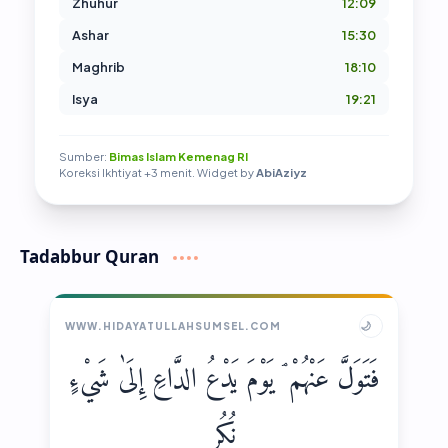
Zhuhur
12:09
Ashar
15:30
Maghrib
18:10
Isya
19:21
Sumber:
Bimas Islam Kemenag RI
Koreksi Ikhtiyat +3 menit. Widget by
AbiAziyz
Tadabbur Quran
🌙
WWW.HIDAYATULLAHSUMSEL.COM
فَتَوَلَّ عَنْهُمْ ۘ يَوْمَ يَدْعُ الدَّاعِ إِلَىٰ شَيْءٍ
نُكُرٍ