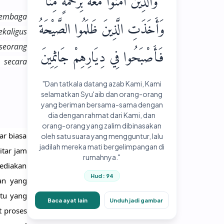
وَالَّذِينَ آمَنُوا مَعَهُ بِرَحْمَةٍ مِنَّا
lembaga
وَأَخَذَتِ الَّذِينَ ظَلَمُوا الصَّيْحَةُ
kaligus
 seorang
فَأَصْبَحُوا فِي دِيَارِهِمْ جَاثِمِينَ
 secara
"Dan tatkala datang azab Kami, Kami
selamatkan Syu'aib dan orang-orang
yang beriman bersama-sama dengan
dia dengan rahmat dari Kami, dan
orang-orang yang zalim dibinasakan
r biasa 
oleh satu suara yang mengguntur, lalu
jadilah mereka mati bergelimpangan di
tar jam 
rumahnya."
ediakan 
Hud : 94
n yang 
tu yang 
Baca ayat lain
Unduh jadi gambar
 proses 