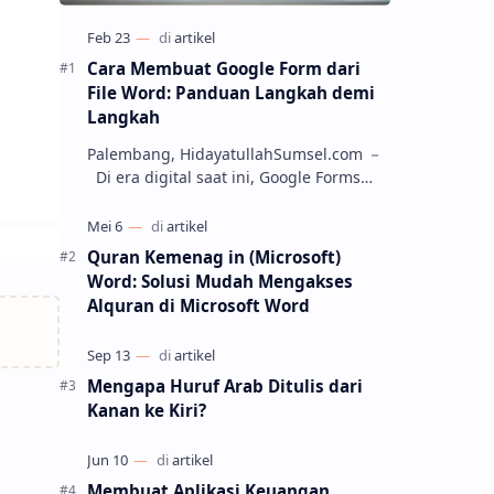
Cara Membuat Google Form dari
File Word: Panduan Langkah demi
Langkah
Palembang, HidayatullahSumsel.com －
Di era digital saat ini, Google Forms
menjadi salah satu alat yang paling
populer untuk membuat kuesioner, soa…
Quran Kemenag in (Microsoft)
Word: Solusi Mudah Mengakses
Alquran di Microsoft Word
Mengapa Huruf Arab Ditulis dari
Kanan ke Kiri?
Membuat Aplikasi Keuangan