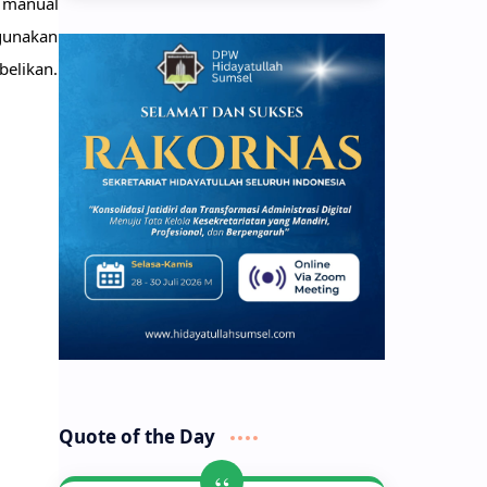
manual 
unakan 
elikan. 
Quote of the Day