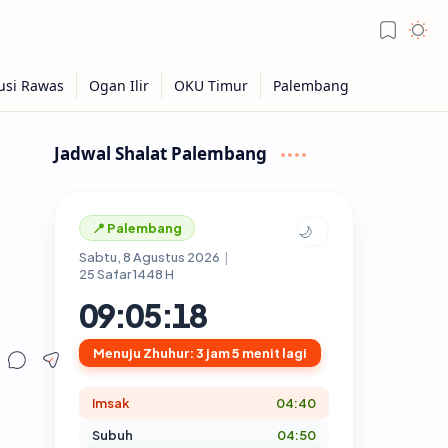
Jadwal Shalat Palembang
📍 Palembang
🌙
Sabtu, 8 Agustus 2026
|
25 Safar 1448 H
09:05:19
Menuju Zhuhur: 3 jam 5 menit lagi
Imsak
04:40
Subuh
04:50