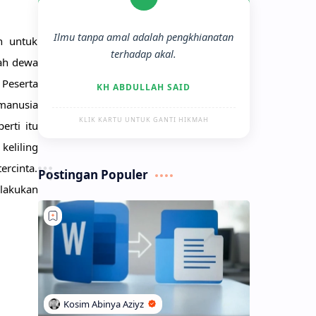
“
Ilmu tanpa amal adalah pengkhianatan
 untuk 
terhadap akal.
ah dewa 
eserta 
KH ABDULLAH SAID
anusia 
KLIK KARTU UNTUK GANTI HIKMAH
rti itu 
liling 
rcinta. 
Postingan Populer
lakukan 