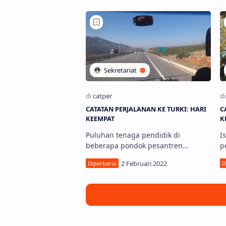
Sumsel, Babel, dan Jambi …
T
D
CATATAN PERJALANAN KE TURKI: HARI
C
KEEMPAT
K
Puluhan tenaga pendidik di
I
beberapa pondok pesantren
p
melakukan tur pendidikan ke
p
lembaga-lembaga pendidikan di
p
Turki, diprakarsai Depdikdasmen
p
DPP Hi…
D