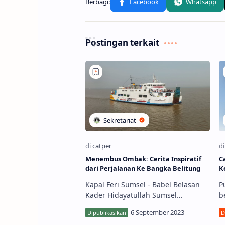
Postingan terkait
Menembus Ombak: Cerita Inspiratif
Catatan
dari Perjalanan Ke Bangka Belitung
K
Kapal Feri Sumsel - Babel Belasan
P
Kader Hidayatullah Sumsel
b
melakukan tur ke Babel, mengikuti
m
Halaqoh Gabungan Hidayatullah
l