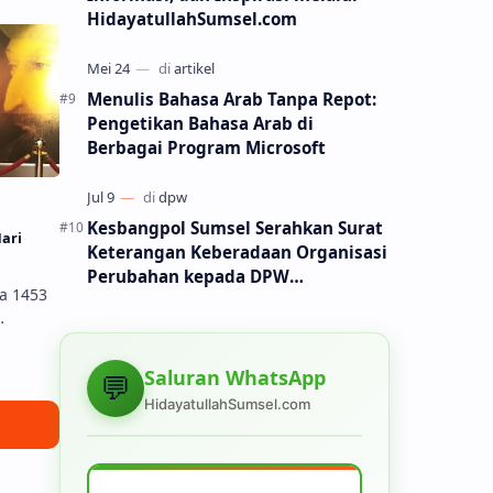
n di
HidayatullahSumsel.com
Menulis Bahasa Arab Tanpa Repot:
Pengetikan Bahasa Arab di
Berbagai Program Microsoft
Kesbangpol Sumsel Serahkan Surat
Hari
Keterangan Keberadaan Organisasi
Perubahan kepada DPW
a 1453
Hidayatullah Sumsel
e
Saluran WhatsApp
💬
n di
HidayatullahSumsel.com