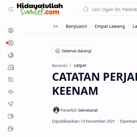
Profil
Kanal
catper
Beranda
Fitur Muslim
CATATAN PERJA
KEENAM