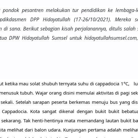
a pondok pesantren melakukan tur pendidikan ke lembaga-
epdikdasmen DPP Hidayatullah (17-26/10/2021). Mereka se
 di sana. Berikut sebagian kisah perjalanannya, ditulis salah
etua DPW Hidayatullah Sumsel untuk hidayatullahsumsel.com,
 ketika mau solat shubuh ternyata suhu di cappadocia 1°C,   lua
 menusuk tubuh. Wajar orang disini memulai aktivitas di pagi seki
 sekali. Setelah sarapan peserta berkemas menuju bus yang dis
 Cappadocia. Kota sangat dikenal dengan bukit bukit bebatua
 sekarang. Tak henti-hentinya mata memandang lautan bukit ba
kita melihat dari balon udara. Kunjungan pertama adalah melihat