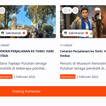
urki, diprakarsai Depdikdasmen
lembaga-lembaga pendidika
PP Hi…
Turki, d…
ATATAN PERJALANAN KE TURKI: HARI
Catatan Perjalanan ke Turki: 
ETIGA
Kedua
stana Topkapi Puluhan tenaga
Penulis di Museum Panoram
endidik di beberapa pondok
Puluhan tenaga pendidik di
esantren melakukan tur
beberapa pondok pesantren
endidikan ke lembaga-lembaga
melakukan tur pendidikan k
endidikan di Turki, diprakarsai
lembaga-lembaga pendidika
epd…
Turki,…
Posting Komentar