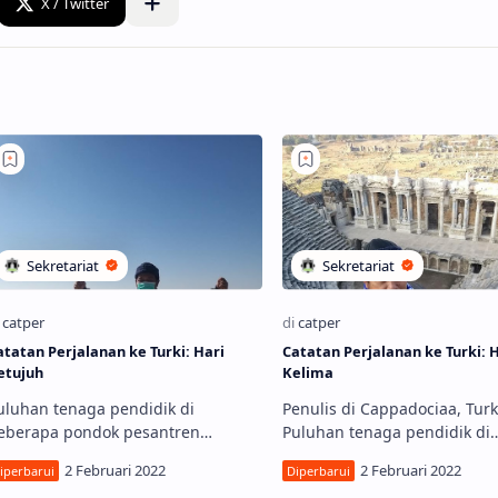
 Perjalanan ke Turki: Hari
Catatan Perjalanan ke Turki: 
etujuh
Kelima
uluhan tenaga pendidik di
Penulis di Cappadociaa, Turk
eberapa pondok pesantren
Puluhan tenaga pendidik di
elakukan tur pendidikan ke
beberapa pondok pesantren
embaga-lembaga pendidikan di
melakukan tur pendidikan k