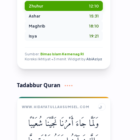
Zhuhur
12:10
Ashar
15:31
Maghrib
18:10
Isya
19:21
Sumber:
Bimas Islam Kemenag RI
Koreksi Ikhtiyat +3 menit. Widget by
AbiAziyz
Tadabbur Quran
🌙
WWW.HIDAYATULLAHSUMSEL.COM
وَلَمَّا جَاءَ أَمْرُنَا نَجَّيْنَا شُعَيْبًا