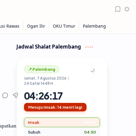
Jadwal Shalat Palembang
📍 Palembang
🌙
Jumat, 7 Agustus 2026
|
24 Safar 1448 H
04:26:18
Menuju Imsak: 14 menit lagi
Imsak
04:40
apatkan
Subuh
04:50