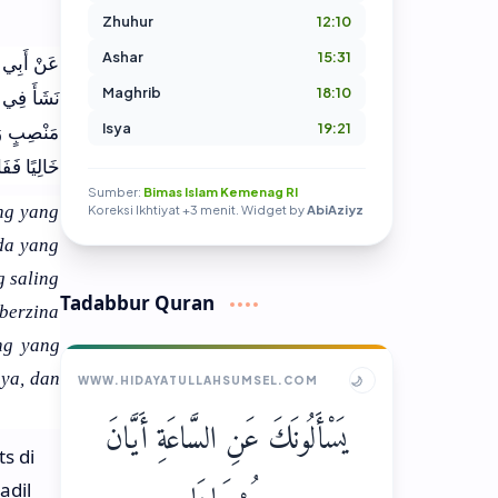
Zhuhur
12:10
Ashar
15:31
عَنْ أَبِي هُ
Maghrib
18:10
نَشَأَ فِي عِ
Isya
19:21
مَنْصِبٍ وَج
خَالِيًا فَ
Sumber:
Bimas Islam Kemenag RI
ng yang
Koreksi Ikhtiyat +3 menit. Widget by
AbiAziyz
da yang
g saling
Tadabbur Quran
 berzina
ng yang
ya, dan
🌙
WWW.HIDAYATULLAHSUMSEL.COM
يَسْأَلُونَكَ عَنِ السَّاعَةِ أَيَّانَ
s di
adil