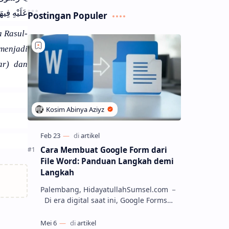
عَلَيْهِ فِيهَ
Postingan Populer
a Rasul-
menjadi
ar) dan
Cara Membuat Google Form dari
File Word: Panduan Langkah demi
Langkah
Palembang, HidayatullahSumsel.com －
Di era digital saat ini, Google Forms
menjadi salah satu alat yang paling
populer untuk membuat kuesioner, soa…