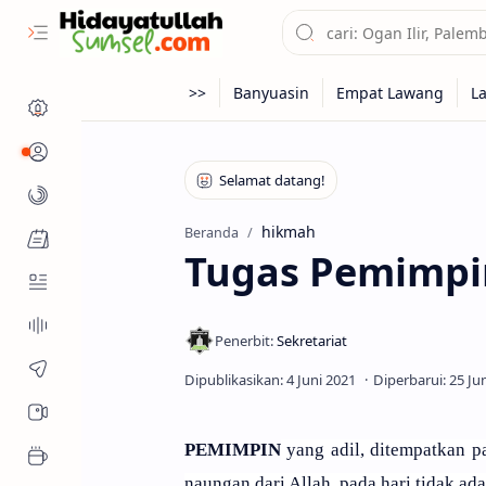
Profil
Kanal
hikmah
Beranda
Fitur Muslim
Tugas Pemimpin
PEMIMPIN
yang adil, ditempatkan 
naungan dari Allah, pada hari tidak ad