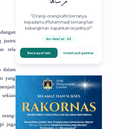
مُرْسَاهَا
"(Orang-orang kafir) bertanya
kepadamu (Muhammad) tentang hari
kebangkitan, kapankah terjadinya?"
ndangan
An-Nazi'at : 42
 justru
an rela
Baca ayat lain
Unduh jadi gambar
n dalam
si yang
menjadi
 sekian
 orang-
pi juga