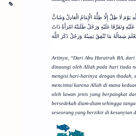
ِ يَوْمَ لَا ظِلَّ إِلَّا ظِلُّهُ الْإِمَامُ الْعَادِلُ وَشَابٌّ
لَيْهِ وَتَفَرَّقَا عَلَيْهِ وَرَجُلٌ طَلَبَتْهُ امْرَأَةٌ ذَاتُ
َمَ شِمَالُهُ مَا تُنْفِقُ يَمِينُهُ وَرَجُلٌ ذَكَرَ اللَّهَ
Artinya, “Dari Abu Hurairah RA, dar
dinaungi oleh Allah pada hari tiada 
mengisi hari-harinya dengan ibadah, 
mencintai karena Allah di mana kedua
oleh lawan jenis yang berpangkat da
bersedekah diam-diam sehingga tangan
seseorang yang berzikir di kesunyian 