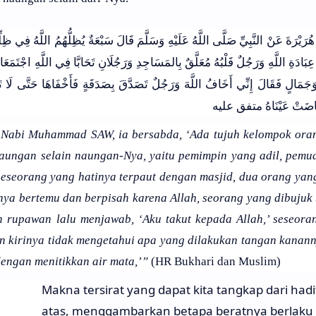
رَيْرَةَ عَنْ النَّبِيِّ صَلَّى اللَّهُ عَلَيْهِ وَسَلَّمَ قَالَ سَبْعَةٌ يُظِلُّهُمُ اللَّهُ فِي ظِلِّه
بَادَةِ اللَّهِ وَرَجُلٌ قَلْبُهُ مُعَلَّقٌ بِالمَسَاجِدِ وَرَجُلَانِ تَحَابَّا فِي اللَّهِ اجْتَمَعَا عَ
َمَالٍ فَقَالَ إِنِّي أَخَافُ اللَّهَ وَرَجُلٌ تَصَدَّقَ بِصَدَقَةٍ فَأَخْفَاهَا حَتَّى لَا تَعْل
فَاضَتْ عَيْنَاهُ متفق عليه
i Nabi Muhammad SAW, ia bersabda, ‘Ada tujuh kelompok ora
naungan selain naungan-Nya, yaitu pemimpin yang adil, pemu
seseorang yang hatinya terpaut dengan masjid, dua orang yan
nya bertemu dan berpisah karena Allah, seorang yang dibujuk
n rupawan lalu menjawab, ‘Aku takut kepada Allah,’ seseora
 kirinya tidak mengetahui apa yang dilakukan tangan kanann
dengan menitikkan air mata,’”
(HR Bukhari dan Muslim)
Makna tersirat yang dapat kita tangkap dari hadit
atas, menggambarkan betapa beratnya berlaku 