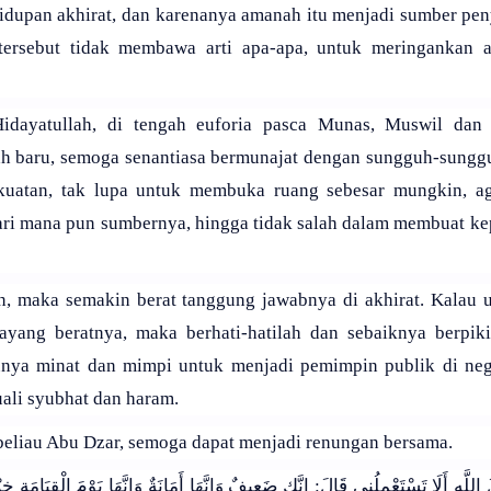
dupan akhirat, dan karenanya amanah itu menjadi sumber pen
 tersebut tidak membawa arti apa-apa, untuk meringankan a
Hidayatullah, di tengah euforia pasca Munas, Muswil dan
 baru, semoga senantiasa bermunajat dengan sungguh-sunggu
kuatan, tak lupa untuk membuka ruang sebesar mungkin, ag
ari mana pun sumbernya, hingga tidak salah dalam membuat ke
, maka semakin berat tanggung jawabnya di akhirat. Kalau u
bayang beratnya, maka berhati-hatilah dan sebaiknya berpiki
unya minat dan mimpi untuk menjadi pemimpin publik di nega
ali syubhat dan haram.
beliau Abu Dzar, semoga dapat menjadi renungan bersama.
للَّهِ أَلَا تَسْتَعْمِلُنِي قَالَ: إنَّك ضَعِيفٌ وَإِنَّهَا أَمَانَةٌ وَإِنَّهَا يَوْمَ الْقِيَامَةِ خِز