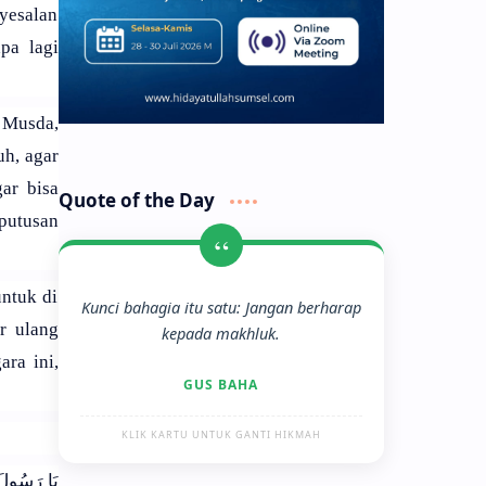
yesalan
pa lagi
 Musda,
h, agar
ar bisa
Quote of the Day
putusan
“
ntuk di
Kunci bahagia itu satu: Jangan berharap
r ulang
kepada makhluk.
ra ini,
GUS BAHA
KLIK KARTU UNTUK GANTI HIKMAH
يَا رَسُولَ ا