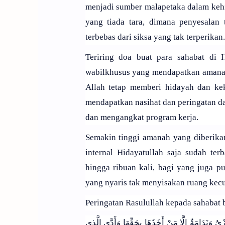
menjadi sumber malapetaka dalam kehi
yang tiada tara, dimana penyesalan
terbebas dari siksa yang tak terperikan.
Teriring doa buat para sahabat di 
wabilkhusus yang mendapatkan amanah
Allah tetap memberi hidayah dan ke
mendapatkan nasihat dan peringatan d
dan mengangkat program kerja.
Semakin tinggi amanah yang diberikan
internal Hidayatullah saja sudah ter
hingga ribuan kali, bagi yang juga p
yang nyaris tak menyisakan ruang kecu
Peringatan Rasulullah kepada sahabat 
ْيٌ وَنَدَامَةٌ إلَّا مَنْ أَخَذَهَا بِحَقِّهَا وَأَدَّى الَّذِي