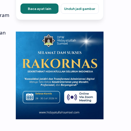
Baca ayat lain
Unduh jadi gambar
gram
gan