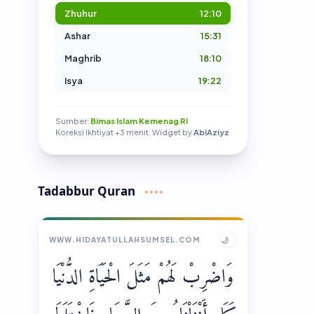
Zhuhur
12:10
Ashar
15:31
Maghrib
18:10
Isya
19:22
Sumber:
Bimas Islam Kemenag RI
Koreksi Ikhtiyat +3 menit. Widget by
AbiAziyz
Tadabbur Quran
🌙
WWW.HIDAYATULLAHSUMSEL.COM
وَاضْرِبْ لَهُمْ مَثَلَ الْحَيَاةِ الدُّنْيَا