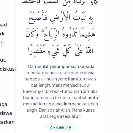
كَمَاءٍ أَنْزَلْنَاهُ مِنَ السَّمَاءِ فَاخْتَلَطَ
بِهِ نَبَاتُ الْأَرْضِ فَأَصْبَحَ
mad
هَشِيمًا تَذْرُوهُ الرِّيَاحُ ۗ وَكَانَ
di
g.
اللَّهُ عَلَىٰ كُلِّ شَيْءٍ مُقْتَدِرًا
ut,
"Dan berilah perumpamaan kepada
iskusi
mereka (manusia), kehidupan dunia
sebagai air hujan yang Kami turunkan
dari langit, maka menjadi subur
karenanya tumbuh-tumbuhan di muka
bumi, kemudian tumbuh-tumbuhan itu
aga
menjadi kering yang diterbangkan oleh
angin. Dan adalah Allah, Maha Kuasa
siswa
atas segala sesuatu."
sarkan
Al-Kahfi : 45