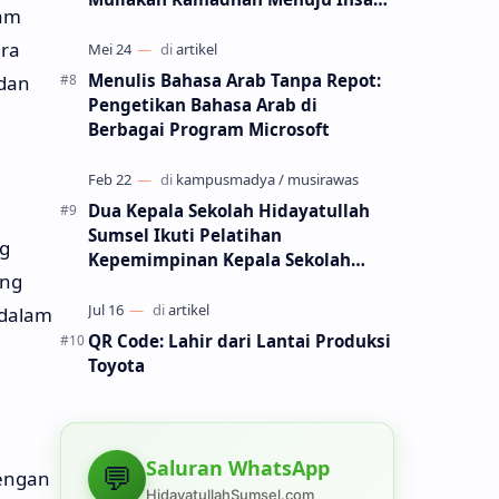
lam
Muttaqin
ara
Menulis Bahasa Arab Tanpa Repot:
 dan
Pengetikan Bahasa Arab di
Berbagai Program Microsoft
Dua Kepala Sekolah Hidayatullah
Sumsel Ikuti Pelatihan
g
Kepemimpinan Kepala Sekolah
ang
(PKKS) di Jakarta
 dalam
QR Code: Lahir dari Lantai Produksi
Toyota
Saluran WhatsApp
💬
Dengan
HidayatullahSumsel.com