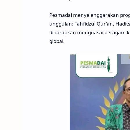
Pesmadai menyelenggarakan prog
unggulan: Tahfidzul Qur'an, Hadit
diharapkan menguasai beragam ke
global.