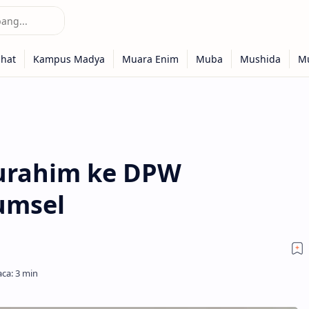
turahim ke DPW
umsel