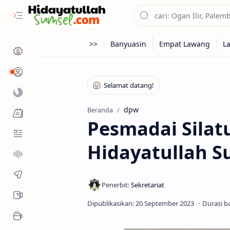
Profil
Kanal
dpw
Beranda
Fitur Muslim
Pesmadai Sila
Hidayatullah S