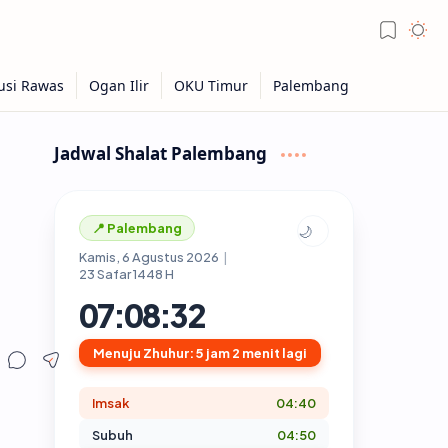
Jadwal Shalat Palembang
📍 Palembang
🌙
Kamis, 6 Agustus 2026
|
23 Safar 1448 H
07:08:33
Menuju Zhuhur: 5 jam 2 menit lagi
Imsak
04:40
Subuh
04:50