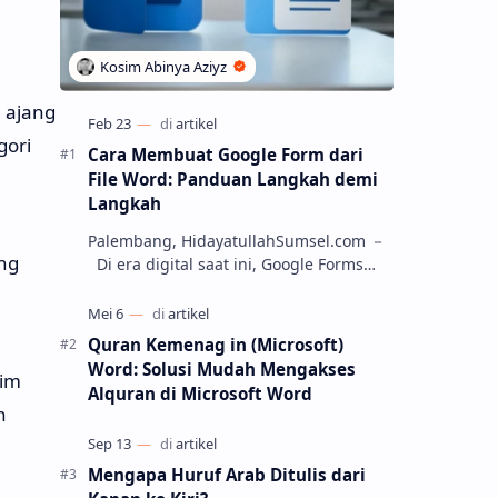
 ajang
gori
Cara Membuat Google Form dari
File Word: Panduan Langkah demi
Langkah
Palembang, HidayatullahSumsel.com －
ng
Di era digital saat ini, Google Forms
menjadi salah satu alat yang paling
populer untuk membuat kuesioner, soa…
Quran Kemenag in (Microsoft)
Word: Solusi Mudah Mengakses
him
Alquran di Microsoft Word
h
Mengapa Huruf Arab Ditulis dari