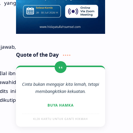
, yang
jawab,
Quote of the Day
“
lal ibn
yawahid
Cinta bukan mengajar kita lemah, tetapi
ts ini
membangkitkan kekuatan.
dikutip
BUYA HAMKA
KLIK KARTU UNTUK GANTI HIKMAH