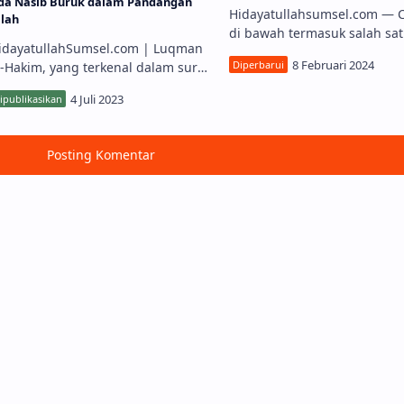
da Nasib Buruk dalam Pandangan
Hidayatullahsumsel.com — CERITA
llah
di bawah termasuk salah sat
dayatullahSumsel.com | Luqman
paling indah dalam berhus
l-Hakim, yang terkenal dalam surat
(berprasangka baik). Cerita 
l-Qur'an, adalah seorang yang
tentang Thalh…
ijaksana. Salah satu nasihat
erkenal yang d…
Posting Komentar