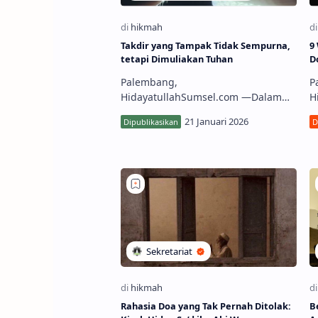
Takdir yang Tampak Tidak Sempurna,
9
tetapi Dimuliakan Tuhan
D
Palembang,
P
HidayatullahSumsel.com —Dalam
Hi
lintasan sejarah manusia, ada
k
kecenderungan yang hampir selalu
m
berulang: kita menilai keberhasilan
b
hidup da…
i
Rahasia Doa yang Tak Pernah Ditolak:
B