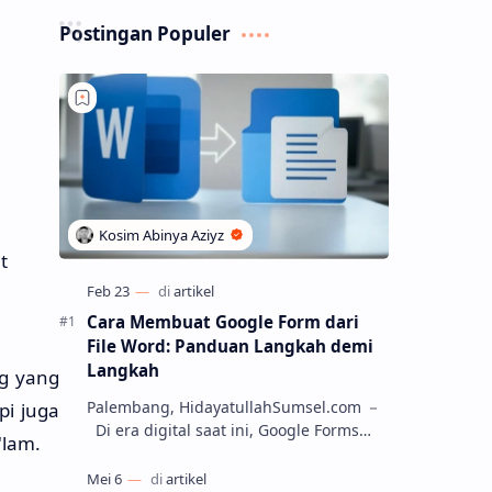
Postingan Populer
t
Cara Membuat Google Form dari
File Word: Panduan Langkah demi
Langkah
ng yang
Palembang, HidayatullahSumsel.com －
pi juga
Di era digital saat ini, Google Forms
'lam.
menjadi salah satu alat yang paling
populer untuk membuat kuesioner, soa…