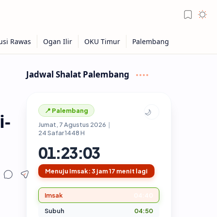
Jadwal Shalat Palembang
📍 Palembang
🌙
i-
Jumat, 7 Agustus 2026
|
24 Safar 1448 H
01:23:04
Menuju Imsak: 3 jam 17 menit lagi
Imsak
04:40
Subuh
04:50