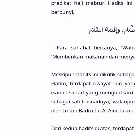
predikat haji mabrur. Hadits 
berbunyi,
َعَامِ، وَإِفْشَاءُ السَّلَامِ
"Para sahabat bertanya, 'Wahai
'Memberikan makanan dan menye
Meskipun hadits ini dikritik seba
Hatim, terdapat riwayat lain ya
(sanad-sanad yang menguatkan). 
sebagai sahih isnadnya, walaupun
oleh Imam Badrudin Al-Aini dalam 
Dari kedua hadits di atas, terdapat