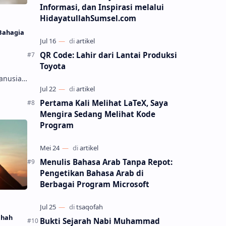
Informasi, dan Inspirasi melalui
HidayatullahSumsel.com
Bahagia
QR Code: Lahir dari Lantai Produksi
Toyota
agiaan
 dan
Pertama Kali Melihat LaTeX, Saya
, harta,
Mengira Sedang Melihat Kode
Program
Menulis Bahasa Arab Tanpa Repot:
Pengetikan Bahasa Arab di
Berbagai Program Microsoft
lhah
Bukti Sejarah Nabi Muhammad