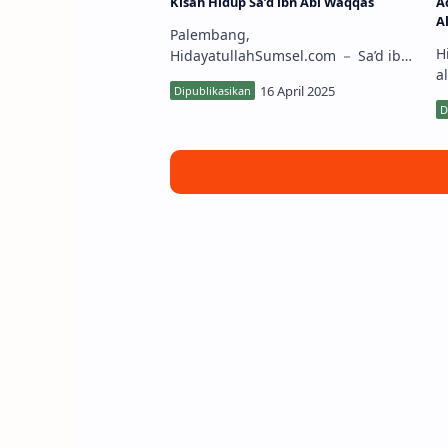
Kisah Hidup Sa’d ibn Abi Waqqas
A
A
Palembang,
Hi
HidayatullahSumsel.com － Sa’d ibn
a
Abi Waqqas, seorang sahabat Nabi
A
Muhammad SAW yang doanya tak
b
pernah ditolak oleh Allah SWT,
t
merupakan …