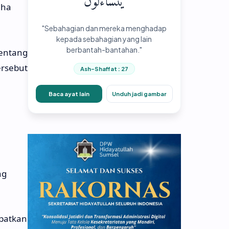
يَتَسَاءَلُونَ
dha
"Sebahagian dan mereka menghadap
kepada sebahagian yang lain
berbantah-bantahan."
entang
rsebut
Ash-Shaffat : 27
Baca ayat lain
Unduh jadi gambar
ng
apatkan