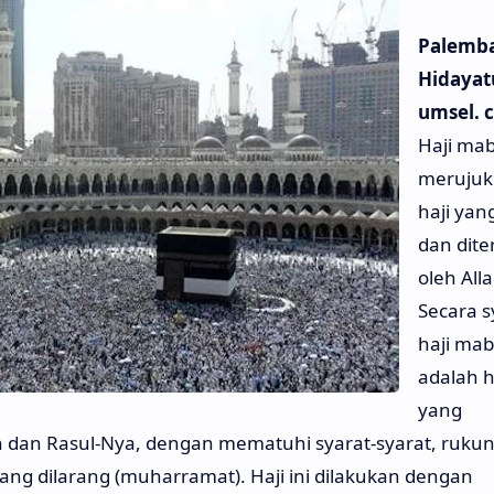
Palemb
Hidayat
umsel. 
Haji ma
merujuk
haji yan
dan dite
oleh All
Secara sy
haji mab
adalah h
yang
h dan Rasul-Nya, dengan mematuhi syarat-syarat, rukun
 yang dilarang (muharramat). Haji ini dilakukan dengan