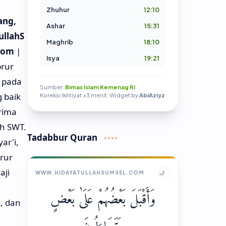
Zhuhur
12:10
ang,
Ashar
15:31
ullahS
Maghrib
18:10
com
|
Isya
19:21
brur
 pada
Sumber:
Bimas Islam Kemenag RI
g baik
Koreksi Ikhtiyat +3 menit. Widget by
AbiAziyz
rima
ah SWT.
Tadabbur Quran
ar'i,
rur
aji
🌙
WWW.HIDAYATULLAHSUMSEL.COM
وَأَقْبَلَ بَعْضُهُمْ عَلَىٰ بَعْضٍ
, dan