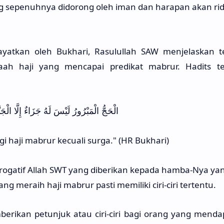
g sepenuhnya didorong oleh iman dan harapan akan ri
ayatkan oleh Bukhari, Rasulullah SAW menjelaskan t
aah haji yang mencapai predikat mabrur. Hadits te
الْحَجُّ الْمَبْرُورُ لَيْسَ لَهُ جَزَاءٌ إِلَّا الْجَنّ
i haji mabrur kecuali surga." (HR Bukhari)
rogatif Allah SWT yang diberikan kepada hamba-Nya ya
 meraih haji mabrur pasti memiliki ciri-ciri tertentu.
erikan petunjuk atau ciri-ciri bagi orang yang mend