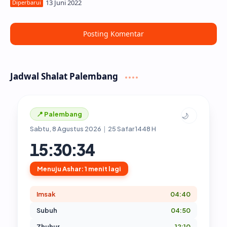
Posting Komentar
Jadwal Shalat Palembang
📍 Palembang
🌙
Sabtu, 8 Agustus 2026
|
25 Safar 1448 H
15:30:35
Menuju Ashar: 1 menit lagi
Imsak
04:40
Subuh
04:50
Zhuhur
12:10