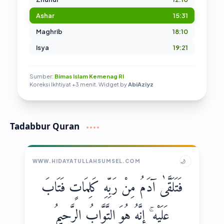
Ashar
15:31
Maghrib
18:10
Isya
19:21
Sumber:
Bimas Islam Kemenag RI
Koreksi Ikhtiyat +3 menit. Widget by
AbiAziyz
Tadabbur Quran
🌙
WWW.HIDAYATULLAHSUMSEL.COM
فَتَلَقَّىٰ آدَمُ مِنْ رَبِّهِ كَلِمَاتٍ فَتَابَ
عَلَيْهِ ۚ إِنَّهُ هُوَ التَّوَّابُ الرَّحِيمُ