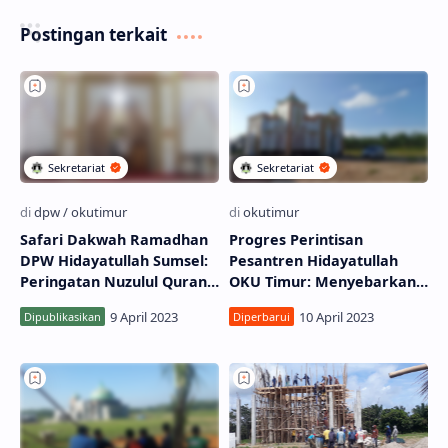
Postingan terkait
Safari Dakwah Ramadhan
Progres Perintisan
DPW Hidayatullah Sumsel:
Pesantren Hidayatullah
Peringatan Nuzulul Quran
OKU Timur: Menyebarkan
di OKU Timur
Dakwah di Semendawai
Suku III